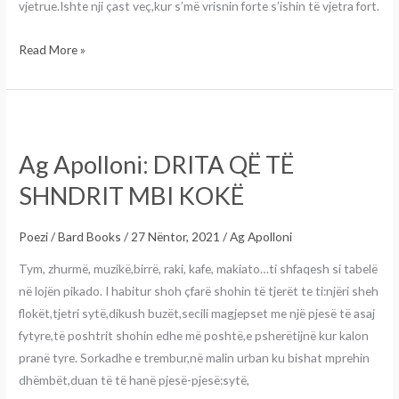
vjetrue.Ishte nji çast veç,kur s’më vrisnin forte s’ishin të vjetra fort.
Read More »
Ag
Apolloni:
Ag Apolloni: DRITA QË TË
DRITA
QË
SHNDRIT MBI KOKË
TË
SHNDRIT
Poezi
/
Bard Books
/
27 Nëntor, 2021
/
Ag Apolloni
MBI
Tym, zhurmë, muzikë,birrë, raki, kafe, makiato…ti shfaqesh si tabelë
KOKË
në lojën pikado. I habitur shoh çfarë shohin të tjerët te ti:njëri sheh
flokët,tjetri sytë,dikush buzët,secili magjepset me një pjesë të asaj
fytyre,të poshtrit shohin edhe më poshtë,e psherëtijnë kur kalon
pranë tyre. Sorkadhe e trembur,në malin urban ku bishat mprehin
dhëmbët,duan të të hanë pjesë-pjesë:sytë,