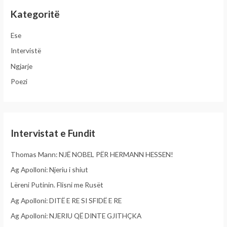
r
Kategoritë
c
h
Ese
f
Intervistë
o
Ngjarje
r
Poezi
:
Intervistat e Fundit
Thomas Mann: NJË NOBEL PËR HERMANN HESSEN!
Ag Apolloni: Njeriu i shiut
Lëreni Putinin. Flisni me Rusët
Ag Apolloni: DITË E RE SI SFIDË E RE
Ag Apolloni: NJERIU QË DINTE GJITHÇKA