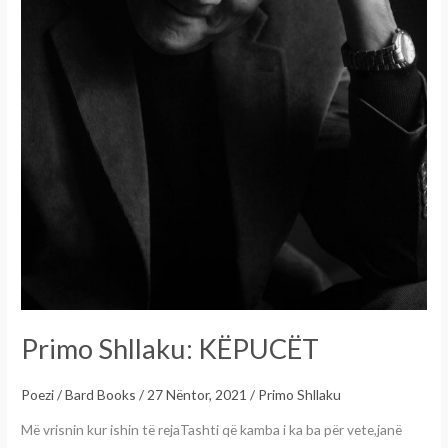
Primo Shllaku: KËPUCËT
Poezi
/
Bard Books
/
27 Nëntor, 2021
/
Primo Shllaku
Më vrisnin kur ishin të rejaTashti që kamba i ka ba për vete,janë