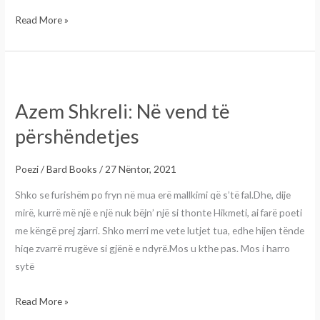
Read More »
Azem
Shkreli:
Azem Shkreli: Në vend të
Në
vend
përshëndetjes
të
përshëndetjes
Poezi
/
Bard Books
/
27 Nëntor, 2021
Shko se furishëm po fryn në mua erë mallkimi që s’të fal.Dhe, dije
mirë, kurrë më një e një nuk bëjn’ një si thonte Hikmeti, ai farë poeti
me këngë prej zjarri. Shko merri me vete lutjet tua, edhe hijen tënde
hiqe zvarrë rrugëve si gjënë e ndyrë.Mos u kthe pas. Mos i harro
sytë
Read More »