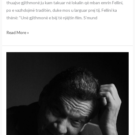
thuajse gjithmonë ju kam takuar në lokalin që mban emrin Fellini,
po e vazhdojmë traditën, duke mos u larguar prej tij. Fellini ka
thënë: “Unë gjithmonë e bëj të njëjtin film. S’mund
Read More »
LIRIZMI
ASHT
SHIJA
E
SENDEVE
QË
IKIN