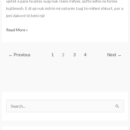
vjetët e para të jetës suaj nuk i keni rrëfyer, qoftë edhe në formë
kujtimesh. E di që nuk është në natyrën tuaj të rrëfeni shkurt, por a
jeni dakord të bëni një
Read More »
←
Previous
1
2
3
4
Next
→
S
e
a