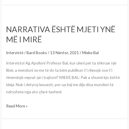
NARRATIVA
ËSHTË
NARRATIVA ËSHTË MJETI YNË
MJETI
YNË
MË I MIRË
MË
I
Intervistë
/
Bard Books
/
13 Nëntor, 2021
/
Mieke Bal
MIRË
Intervistoi Ag Apolloni Profesor Bal, kur uleni për ta shkruar një
libër, a mendoni se me të do ta bëni publikun t’i rilexojë ose t’i
rimendojë veprat që i trajtoni? MIEKE BAL: Pak a shumë kjo është
ideja. Nuk i detyroj lexuesit, por ua bëj me dije disa mundësi të
ndryshme nga ato çfarë tashmë
Read More »
E