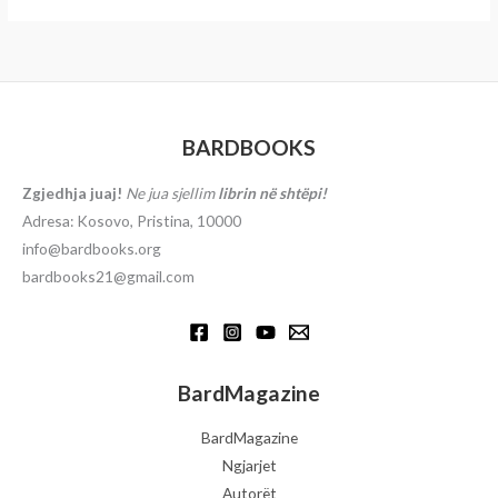
BARDBOOKS
Zgjedhja juaj!
Ne jua sjellim
librin në shtëpi!
Adresa: Kosovo, Pristina, 10000
info@bardbooks.org
bardbooks21@gmail.com
BardMagazine
BardMagazine
Ngjarjet
Autorët