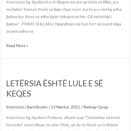
Intervistoi Ag Apolloni Le të fillojmë me atë që ishte në fillim, pra
me fjalën! Kanuni thotë se fjala s’ban mort, kurse ju u vini faj edhe
fjalëve kur thoni se edhe fjalët shkojnë në ferr. Cili është faji i
fjalëve? PRIMO SHLLAKU: Nganjiherë më hyn fort në mend ideja
se jemi edhe na
Read More »
LETËRSIA
ËSHTË
LETËRSIA ËSHTË LULE E SË
LULE
E
KEQES
SË
KEQES
Intervistë
/
Bard Books
/
13 Nëntor, 2021
/
Rexhep Qosja
Intervistoi Ag Apolloni Profesor, ditarin tuaj “Dëshmitar në kohë
historike” e keni filluar në vitin 1966, që do të thotë se tridhjetë