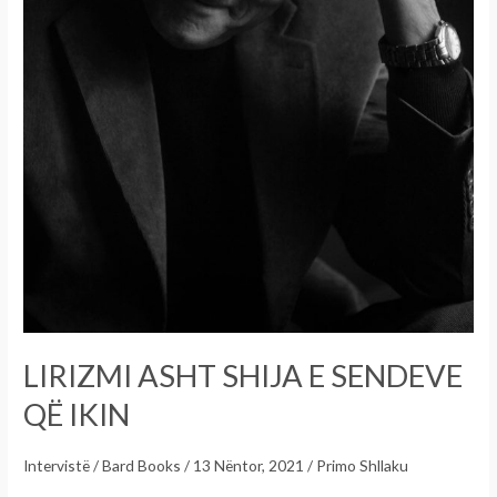
LIRIZMI ASHT SHIJA E SENDEVE
QË IKIN
Intervistë
/
Bard Books
/
13 Nëntor, 2021
/
Primo Shllaku