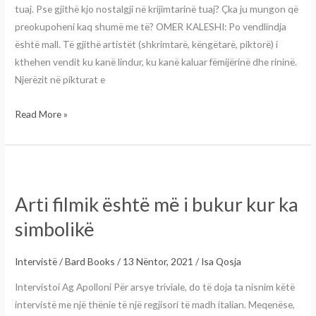
tuaj. Pse gjithë kjo nostalgji në krijimtarinë tuaj? Çka ju mungon që
preokupoheni kaq shumë me të? OMER KALESHI: Po vendlindja
është mall. Të gjithë artistët (shkrimtarë, këngëtarë, piktorë) i
kthehen vendit ku kanë lindur, ku kanë kaluar fëmijërinë dhe rininë.
Njerëzit në pikturat e
Read More »
Arti
filmik
Arti filmik është më i bukur kur ka
është
më
simbolikë
i
bukur
Intervistë
/
Bard Books
/
13 Nëntor, 2021
/
Isa Qosja
kur
Intervistoi Ag Apolloni Për arsye triviale, do të doja ta nisnim këtë
ka
intervistë me një thënie të një regjisori të madh italian. Meqenëse,
simbolikë