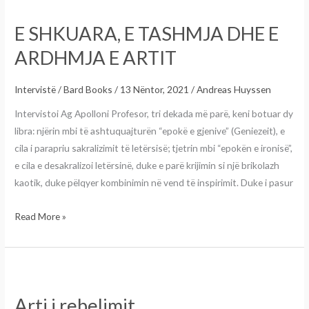
SHKUARA,
E SHKUARA, E TASHMJA DHE E
E
TASHMJA
ARDHMJA E ARTIT
DHE
E
Intervistë
/
Bard Books
/
13 Nëntor, 2021
/
Andreas Huyssen
ARDHMJA
Intervistoi Ag Apolloni Profesor, tri dekada më parë, keni botuar dy
E
libra: njërin mbi të ashtuquajturën “epokë e gjenive” (Geniezeit), e
ARTIT
cila i parapriu sakralizimit të letërsisë; tjetrin mbi “epokën e ironisë”,
e cila e desakralizoi letërsinë, duke e parë krijimin si një brikolazh
kaotik, duke pëlqyer kombinimin në vend të inspirimit. Duke i pasur
Read More »
Arti
i
Arti i rebelimit
rebelimit