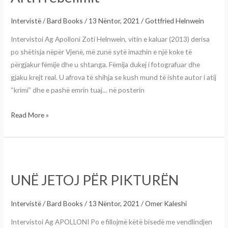
Intervistë
/
Bard Books
/
13 Nëntor, 2021
/
Gottfried Helnwein
Intervistoi Ag Apolloni Zoti Helnwein, vitin e kaluar (2013) derisa
po shëtisja nëpër Vjenë, më zunë sytë imazhin e një koke të
përgjakur fëmije dhe u shtanga. Fëmija dukej i fotografuar dhe
gjaku krejt real. U afrova të shihja se kush mund të ishte autor i atij
“krimi” dhe e pashë emrin tuaj… në posterin
Read More »
UNË
JETOJ
UNË JETOJ PËR PIKTURËN
PËR
PIKTURËN
Intervistë
/
Bard Books
/
13 Nëntor, 2021
/
Omer Kaleshi
Intervistoi Ag APOLLONI Po e fillojmë këtë bisedë me vendlindjen