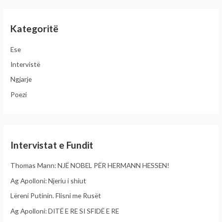
a
r
Kategoritë
c
h
Ese
f
Intervistë
o
Ngjarje
r
Poezi
:
Intervistat e Fundit
Thomas Mann: NJË NOBEL PËR HERMANN HESSEN!
Ag Apolloni: Njeriu i shiut
Lëreni Putinin. Flisni me Rusët
Ag Apolloni: DITË E RE SI SFIDË E RE