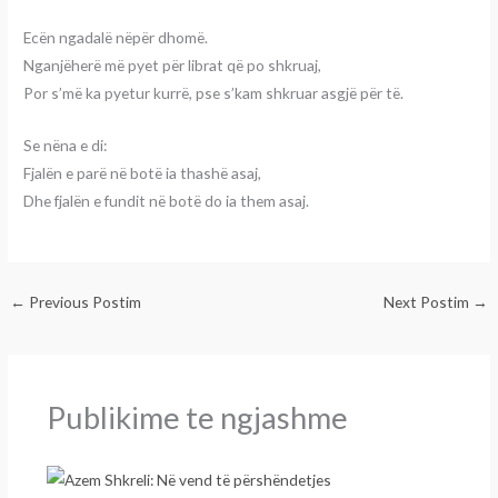
Ecën ngadalë nëpër dhomë.
Nganjëherë më pyet për librat që po shkruaj,
Por s’më ka pyetur kurrë, pse s’kam shkruar asgjë për të.
Se nëna e di:
Fjalën e parë në botë ia thashë asaj,
Dhe fjalën e fundit në botë do ia them asaj.
←
Previous Postim
Next Postim
→
Publikime te ngjashme