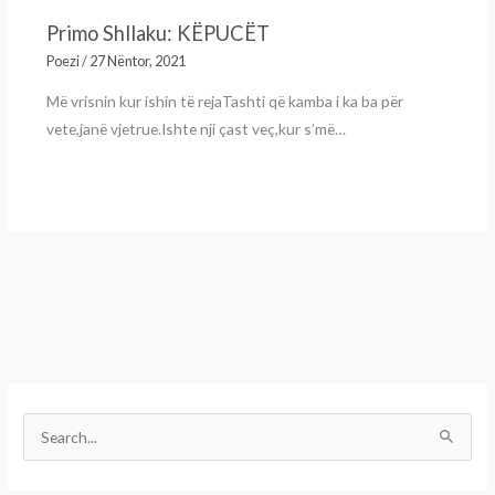
Primo Shllaku: KËPUCËT
Poezi
/
27 Nëntor, 2021
Më vrisnin kur ishin të rejaTashti që kamba i ka ba për
vete,janë vjetrue.Ishte nji çast veç,kur s’më…
S
e