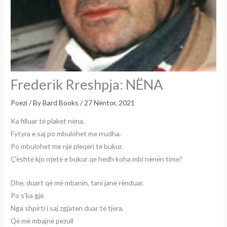
Frederik Rreshpja: NËNA
Poezi
/ By
Bard Books
/
27 Nëntor, 2021
Ka filluar të plaket nëna.
Fytyra e saj po mbulohet me rrudha.
Po mbulohet me një pleqëri të bukur.
Ç’është kjo rrjetë e bukur qe hedh koha mbi nënën time?
Dhe, duart që më mbanin, tani janë rënduar.
Po s’ka gjë.
Nga shpirti i saj zgjaten duar të tjera,
Që më mbajnë pezull