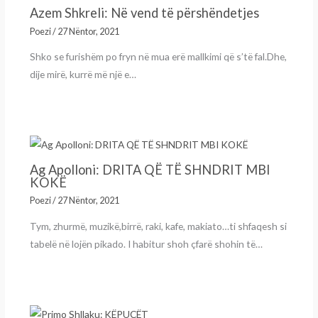
Azem Shkreli: Në vend të përshëndetjes
Poezi
/
27 Nëntor, 2021
Shko se furishëm po fryn në mua erë mallkimi që s’të fal.Dhe,
dije mirë, kurrë më një e…
Ag Apolloni: DRITA QË TË SHNDRIT MBI
KOKË
Poezi
/
27 Nëntor, 2021
Tym, zhurmë, muzikë,birrë, raki, kafe, makiato…ti shfaqesh si
tabelë në lojën pikado. I habitur shoh çfarë shohin të…