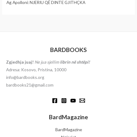
Ag Apolloni: NJERIU QË DINTE GJITHÇKA
BARDBOOKS
Zgjedhja juaj!
Ne jua sjellim
librin në shtëpi!
Adresa: Kosovo, Pristina, 10000
info@bardbooks.org
bardbooks21@gmail.com
BardMagazine
BardMagazine