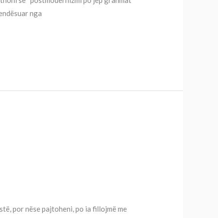
 thoni se “postmodernizmi po jep grahmat
vendësuar nga
istë, por nëse pajtoheni, po ia fillojmë me