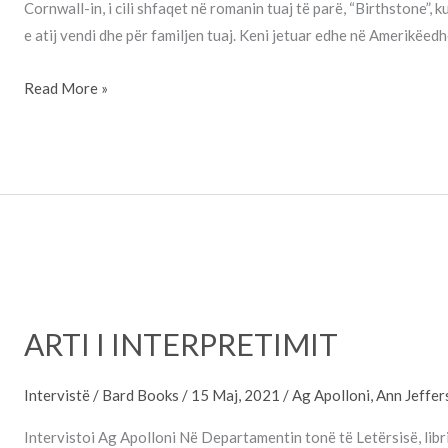
Cornwall-in, i cili shfaqet në romanin tuaj të parë, “Birthstone”, k
e atij vendi dhe për familjen tuaj. Keni jetuar edhe në Amerikëedh
Read More »
ARTI
I
ARTI I INTERPRETIMIT
INTERPRETIMIT
Intervistë
/
Bard Books
/
15 Maj, 2021
/
Ag Apolloni
,
Ann Jeffer
Intervistoi Ag Apolloni Në Departamentin tonë të Letërsisë, libri