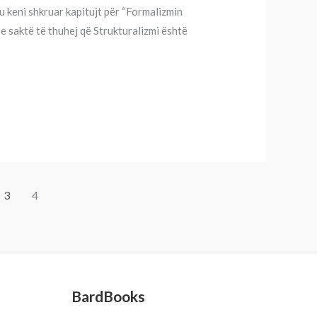
ju keni shkruar kapitujt për “Formalizmin
 e saktë të thuhej që Strukturalizmi është
3
4
BardBooks