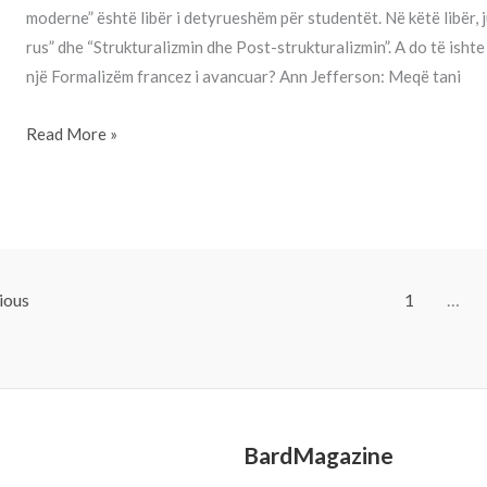
moderne” është libër i detyrueshëm për studentët. Në këtë libër, 
rus” dhe “Strukturalizmin dhe Post-strukturalizmin”. A do të ishte
një Formalizëm francez i avancuar? Ann Jefferson: Meqë tani
Read More »
ious
1
…
BardMagazine