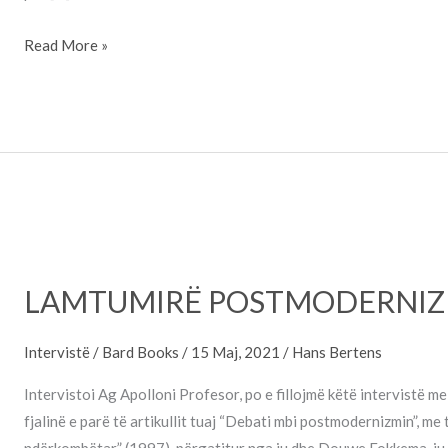
Read More »
LAMTUMIRË
POSTMODERNIZËM
LAMTUMIRË POSTMODERNI
Intervistë
/
Bard Books
/
15 Maj, 2021
/
Hans Bertens
Intervistoi Ag Apolloni Profesor, po e fillojmë këtë intervistë 
fjalinë e parë të artikullit tuaj “Debati mbi postmodernizmin”, me 