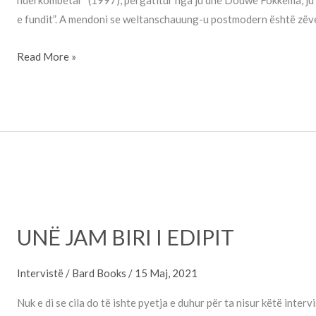
ndërkombëtar” (1997), përgatitur nga ju dhe Douwe Fokkema, ju
e fundit”. A mendoni se weltanschauung-u postmodern është zë
Read More »
UNË
JAM
UNË JAM BIRI I EDIPIT
BIRI
I
Intervistë
/
Bard Books
/
15 Maj, 2021
EDIPIT
Nuk e di se cila do të ishte pyetja e duhur për ta nisur këtë interv