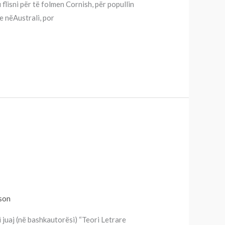
u flisni për të folmen Cornish, për popullin
e nëAustrali, por
son
 juaj (në bashkautorësi) “Teori Letrare