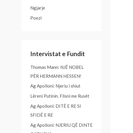
o
Ngjarje
r
Poezi
:
Intervistat e Fundit
Thomas Mann: NJË NOBEL
PËR HERMANN HESSEN!
Ag Apolloni: Njeriu i shiut
Lëreni Putinin. Flisni me Rusët
Ag Apolloni: DITË E RE SI
SFIDË E RE
Ag Apolloni: NJERIU QË DINTE