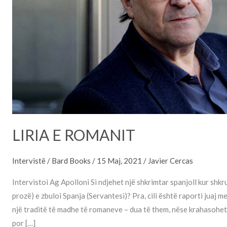
LIRIA E ROMANIT
Intervistë
/
Bard Books
/
15 Maj, 2021
/
Javier Cercas
Intervistoi Ag Apolloni Si ndjehet një shkrimtar spanjoll kur shk
prozë) e zbuloi Spanja (Servantesi)? Pra, cili është raporti juaj
një traditë të madhe të romaneve – dua të them, nëse krahasohet 
por […]