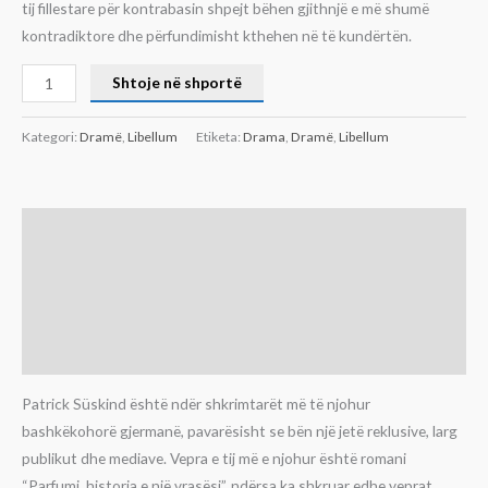
tij fillestare për kontrabasin shpejt bëhen gjithnjë e më shumë
kontradiktore dhe përfundimisht kthehen në të kundërtën.
Shtoje në shportë
Kategori:
Dramë
,
Libellum
Etiketa:
Drama
,
Dramë
,
Libellum
Përshkrim
Informacion shtesë
Përshtypje (0)
Patrick Süskind është ndër shkrimtarët më të njohur
bashkëkohorë gjermanë, pavarësisht se bën një jetë reklusive, larg
publikut dhe mediave. Vepra e tij më e njohur është romani
“Parfumi, historia e një vrasësi”, ndërsa ka shkruar edhe veprat