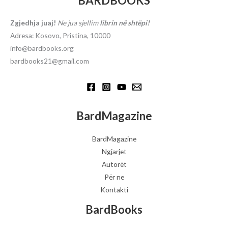
BARDBOOKS
Zgjedhja juaj!
Ne jua sjellim
librin në shtëpi!
Adresa: Kosovo, Pristina, 10000
info@bardbooks.org
bardbooks21@gmail.com
BardMagazine
BardMagazine
Ngjarjet
Autorët
Për ne
Kontakti
BardBooks