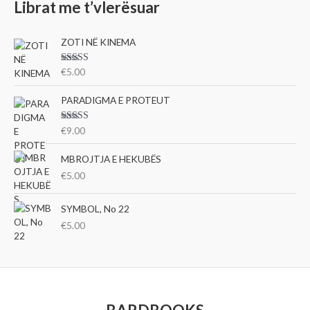
Librat me t’vlerësuar
ZOTI NË KINEMA
Vlerësu
€
5.00
ar me
3.00
nga 5
PARADIGMA E PROTEUT
Vlerësu
€
9.00
ar me
3.00
nga 5
MBROJTJA E HEKUBËS
€
5.00
SYMBOL, No 22
€
5.00