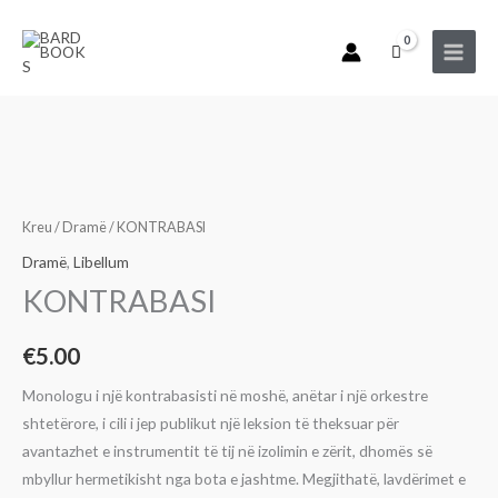
Skip
to
content
Sasi
KONTRABASI
Kreu
/
Dramë
/ KONTRABASI
Dramë
,
Libellum
KONTRABASI
€
5.00
Monologu i një kontrabasisti në moshë, anëtar i një orkestre
shtetërore, i cili i jep publikut një leksion të theksuar për
avantazhet e instrumentit të tij në izolimin e zërit, dhomës së
mbyllur hermetikisht nga bota e jashtme. Megjithatë, lavdërimet e