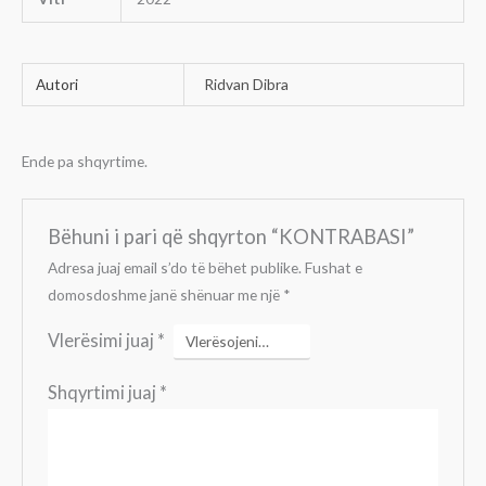
Autori
Ridvan Dibra
Ende pa shqyrtime.
Bëhuni i pari që shqyrton “KONTRABASI”
Adresa juaj email s’do të bëhet publike.
Fushat e
domosdoshme janë shënuar me një
*
Vlerësimi juaj
*
Shqyrtimi juaj
*