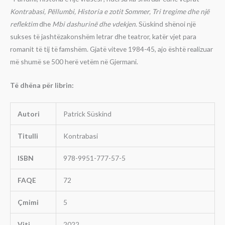
Kontrabasi, Pëllumbi, Historia e zotit Sommer, Tri tregime dhe një
reflektim
dhe
Mbi dashurinë dhe vdekjen
. Süskind shënoi një
sukses të jashtëzakonshëm letrar dhe teatror, katër vjet para
romanit të tij të famshëm. Gjatë viteve 1984-45, ajo është realizuar
më shumë se 500 herë vetëm në Gjermani.
Të dhëna për librin:
Autori
Patrick Süskind
Titulli
Kontrabasi
ISBN
978-9951-777-57-5
FAQE
72
Çmimi
5
Viti
2022