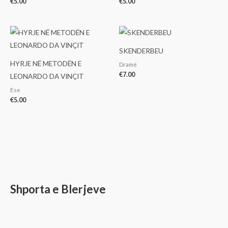
€
5.00
€
5.00
SKENDERBEU
HYRJE NË METODËN E
Dramë
€
7.00
LEONARDO DA VINÇIT
Ese
€
5.00
Shporta e Blerjeve