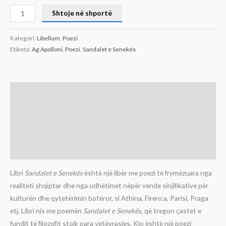
Shtoje në shportë
Kategori:
Libellum
,
Poezi
Etiketa:
Ag Apolloni
,
Poezi
,
Sandalet e Senekës
Përshkrim
Informacion shtesë
Përshtypje (0)
Libri
Sandalet e Seneke
s
është një libër me poezi të frymëzuara nga
realiteti shqiptar dhe nga udhëtimet nëpër vende sinjifikative për
kulturën dhe qytetërimin botëror, si Athina, Firenca, Parisi, Praga
etj. Libri nis me poemën
Sandalet e Seneke
s
, që tregon çastet e
fundit të filozofit stoik para vetëvrasjes. Kjo është një poezi