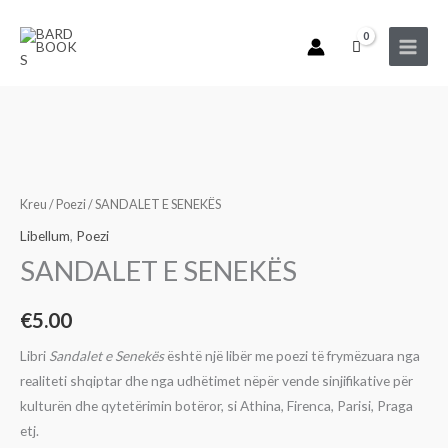
E
Skip
SENEKËS
to
content
Sasi
SANDALET
E
Kreu
/
Poezi
/ SANDALET E SENEKËS
SENEKËS
Libellum
,
Poezi
SANDALET E SENEKËS
€
5.00
Libri
Sandalet e Seneke
s
është një libër me poezi të frymëzuara nga
realiteti shqiptar dhe nga udhëtimet nëpër vende sinjifikative për
kulturën dhe qytetërimin botëror, si Athina, Firenca, Parisi, Praga
etj.