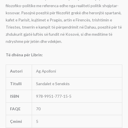
filozofiko-politike me referenca edhe nga realiteti politik shqiptar-
kosovar. Pasojnë poezitë për filozofët grekë dhe heronjtë spartanë,
kafet e Parisit, kujtimet e Pragës, artin e Firencës, trishtimin e
Triestes, tmerrin e kampit të përqendrimit në Dahau, poezitë për të
zhdukurit gjatë luftës së fundit në Kosovë, si dhe meditime të
ndryshme për jetën dhe vdekjen.
Të dhëna për Librin:
Autori
Ag Apolloni
Titulli
Sandalet e Senekës
ISBN
978-9951-777-15-5
FAQE
70
Çmimi
5