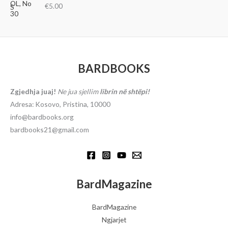
€
5.00
BARDBOOKS
Zgjedhja juaj!
Ne jua sjellim
librin në shtëpi!
Adresa: Kosovo, Pristina, 10000
info@bardbooks.org
bardbooks21@gmail.com
BardMagazine
BardMagazine
Ngjarjet