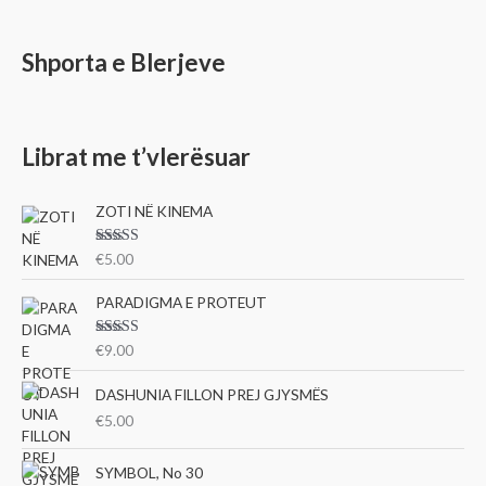
Shporta e Blerjeve
Librat me t’vlerësuar
ZOTI NË KINEMA
Vlerësu
€
5.00
ar me
3.00
nga 5
PARADIGMA E PROTEUT
Vlerësu
€
9.00
ar me
3.00
nga 5
DASHUNIA FILLON PREJ GJYSMËS
€
5.00
SYMBOL, No 30