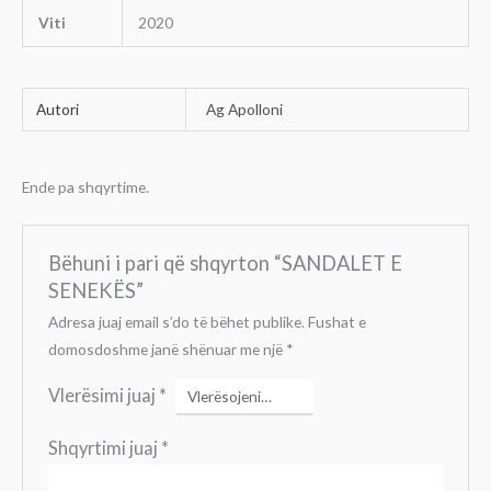
Viti
2020
Autori
Ag Apolloni
Ende pa shqyrtime.
Bëhuni i pari që shqyrton “SANDALET E
SENEKËS”
Adresa juaj email s’do të bëhet publike.
Fushat e
domosdoshme janë shënuar me një
*
Vlerësimi juaj
*
Shqyrtimi juaj
*