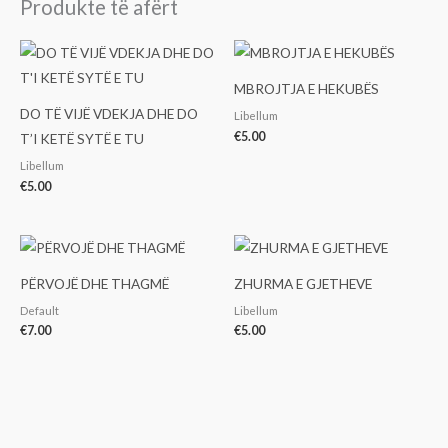
Produkte të afërt
MBROJTJA E HEKUBËS
DO TË VIJË VDEKJA DHE DO
Libellum
€
5.00
T’I KETË SYTË E TU
Libellum
€
5.00
PËRVOJË DHE THAGMË
ZHURMA E GJETHEVE
Default
Libellum
€
7.00
€
5.00