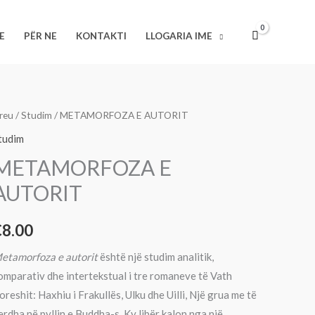
E
AUTORIT
E
PËR NE
KONTAKTI
LLOGARIA IME
asi
reu
/
Studim
/ METAMORFOZA E AUTORIT
ETAMORFOZA
tudim
METAMORFOZA E
UTORIT
AUTORIT
€
8.00
etamorfoza e autorit
është një studim analitik,
omparativ dhe intertekstual i tre romaneve të Vath
oreshit: Haxhiu i Frakullës, Ulku dhe Uilli, Një grua me të
erdha në pyllin e Buddha-s. Ky libër kalon nga një