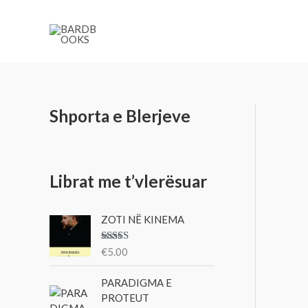
Skip
to
content
Shporta e Blerjeve
Librat me t’vlerësuar
ZOTI NË KINEMA
Vlerësu
€
5.00
ar me
3.00
nga 5
PARADIGMA E
PROTEUT