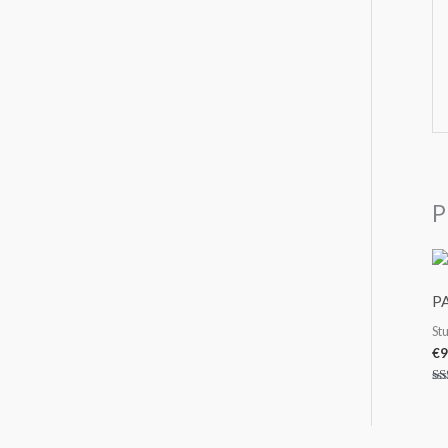
P
P
St
€
9
Vl
me
3.
ng