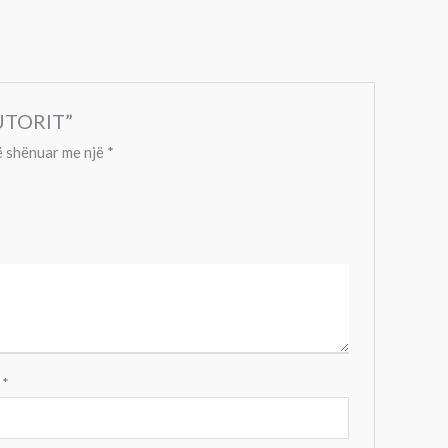
AUTORIT”
 shënuar me një
*
l
*