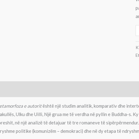
p
a
K
E
ërshkrim
Informacion shtesë
Përshtypje (0)
tamorfoza e autorit
është një studim analitik, komparativ dhe intert
akullës, Ulku dhe Uilli, Një grua me të verdha në pyllin e Buddha-s. Ky 
reshit, në një analizë të detajuar të tre romaneve të sipërpërmendur. 
ryshme politike (komunizëm – demokraci) dhe në dy etapa të ndryshme 