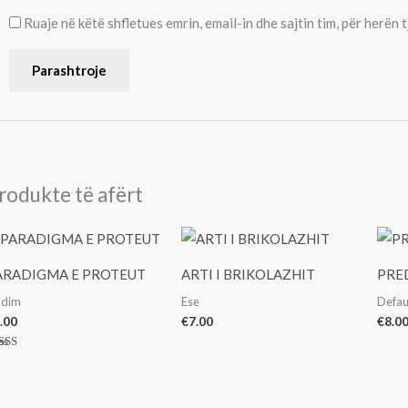
Ruaje në këtë shfletues emrin, email-in dhe sajtin tim, për herën 
rodukte të afërt
ARADIGMA E PROTEUT
ARTI I BRIKOLAZHIT
PRE
udim
Ese
Defau
.00
€
7.00
€
8.0
erësuar
00
a 5