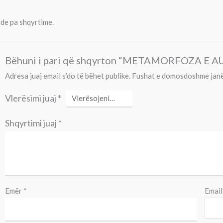
de pa shqyrtime.
Bëhuni i pari që shqyrton “METAMORFOZA E 
Adresa juaj email s’do të bëhet publike.
Fushat e domosdoshme janë
Vlerësimi juaj
*
Shqyrtimi juaj
*
Emër
*
Emai