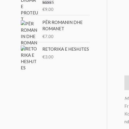
Vlerësu
€
9.00
ar me
3.00
nga 5
PËR ROMANIN DHE
ROMANET
€
7.00
RETORIKA E HESHJTES
€
3.00
P
Me
Fr
Ko
nd