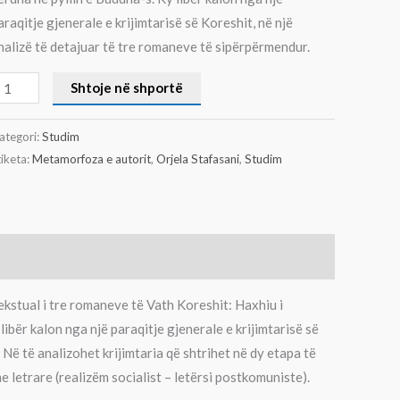
araqitje gjenerale e krijimtarisë së Koreshit, në një
nalizë të detajuar të tre romaneve të sipërpërmendur.
Shtoje në shportë
ategori:
Studim
tiketa:
Metamorfoza e autorit
,
Orjela Stafasani
,
Studim
ekstual i tre romaneve të Vath Koreshit: Haxhiu i
libër kalon nga një paraqitje gjenerale e krijimtarisë së
Në të analizohet krijimtaria që shtrihet në dy etapa të
letrare (realizëm socialist – letërsi postkomuniste).