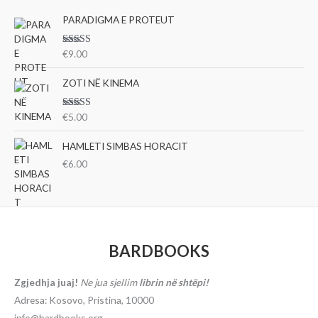
PARADIGMA E PROTEUT
Vlerësu
€
9.00
ar me
3.00
nga 5
ZOTI NË KINEMA
Vlerësu
€
5.00
ar me
3.00
nga 5
HAMLETI SIMBAS HORACIT
€
6.00
BARDBOOKS
Zgjedhja juaj!
Ne jua sjellim
librin në shtëpi!
Adresa: Kosovo, Pristina, 10000
info@bardbooks.org