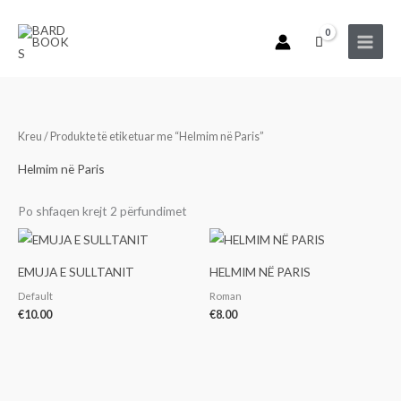
Skip
to
content
Kreu
/ Produkte të etiketuar me “Helmim në Paris”
Helmim në Paris
Po shfaqen krejt 2 përfundimet
EMUJA E SULLTANIT
HELMIM NË PARIS
Default
Roman
€
10.00
€
8.00