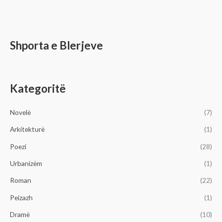
Shporta e Blerjeve
Kategoritë
Novelë
(7)
Arkitekturë
(1)
Poezi
(28)
Urbanizëm
(1)
Roman
(22)
Peizazh
(1)
Dramë
(10)