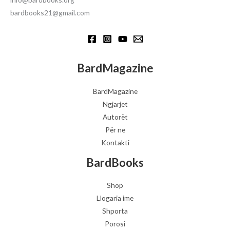
bardbooks21@gmail.com
BardMagazine
BardMagazine
Ngjarjet
Autorët
Për ne
Kontakti
BardBooks
Shop
Llogaria ime
Shporta
Porosi