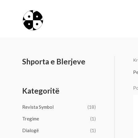
Skip
to
content
Shporta e Blerjeve
Kr
Pe
Po
Kategoritë
Revista Symbol
(18)
Tregime
(1)
Dialogë
(1)