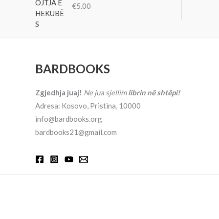
€
5.00
BARDBOOKS
Zgjedhja juaj!
Ne jua sjellim
librin në shtëpi!
Adresa: Kosovo, Pristina, 10000
info@bardbooks.org
bardbooks21@gmail.com