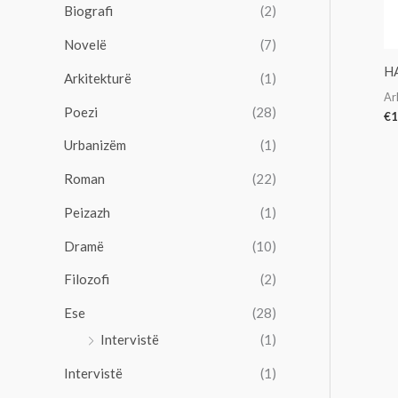
Biografi
(2)
Novelë
(7)
H
Arkitekturë
(1)
Ar
Poezi
(28)
€
1
Urbanizëm
(1)
Roman
(22)
Peizazh
(1)
Dramë
(10)
Filozofi
(2)
Ese
(28)
Intervistë
(1)
Intervistë
(1)