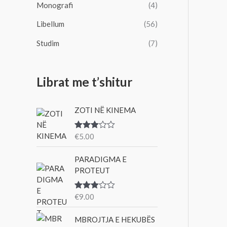
Monografi
(4)
Libellum
(56)
Studim
(7)
Librat me t’shitur
ZOTI NË KINEMA
€
5.00
Vlerë
suar
me
PARADIGMA E
3.00
nga 5
PROTEUT
€
9.00
Vlerë
suar
me
MBROJTJA E HEKUBËS
3.00
nga 5