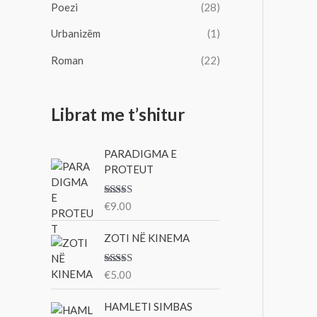
Poezi
(28)
Urbanizëm
(1)
Roman
(22)
Librat me t’shitur
PARADIGMA E
PROTEUT
Vlerësu
€
9.00
ar me
3.00
nga 5
ZOTI NË KINEMA
Vlerësu
€
5.00
ar me
3.00
nga 5
HAMLETI SIMBAS