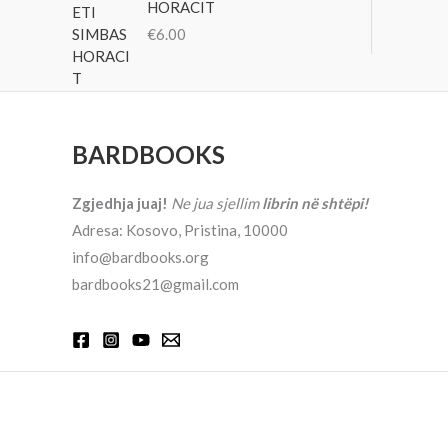
HORACIT
€
6.00
BARDBOOKS
Zgjedhja juaj!
Ne jua sjellim
librin në shtëpi!
Adresa: Kosovo, Pristina, 10000
info@bardbooks.org
bardbooks21@gmail.com