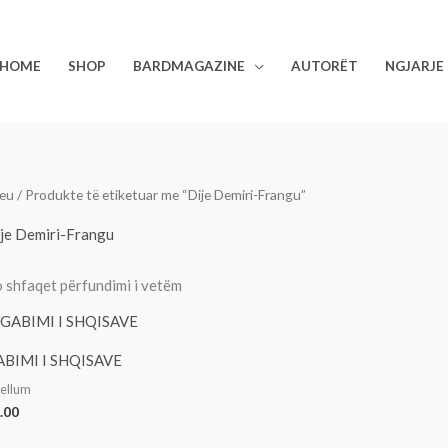
HOME
SHOP
BARDMAGAZINE
AUTORËT
NGJARJE
eu
/ Produkte të etiketuar me “Dije Demiri-Frangu”
je Demiri-Frangu
 shfaqet përfundimi i vetëm
ABIMI I SHQISAVE
bellum
.00