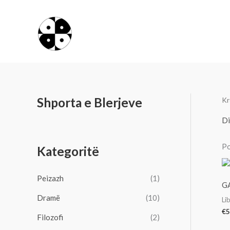
Skip
to
content
Shporta e Blerjeve
Kr
Di
Po
Kategoritë
Peizazh
(1)
G
Dramë
(10)
Li
€
5
Filozofi
(2)