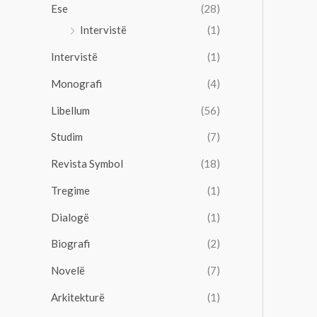
Ese
(28)
Intervistë
(1)
Intervistë
(1)
Monografi
(4)
Libellum
(56)
Studim
(7)
Revista Symbol
(18)
Tregime
(1)
Dialogë
(1)
Biografi
(2)
Novelë
(7)
Arkitekturë
(1)