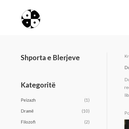
Skip
to
content
Shporta e Blerjeve
Kr
Do
Do
Kategoritë
re
li
Peizazh
(1)
Dramë
(10)
Po
Filozofi
(2)