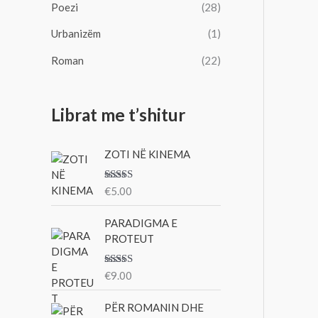
Poezi
(28)
Urbanizëm
(1)
Roman
(22)
Librat me t’shitur
ZOTI NË KINEMA
Vlerësu
€
5.00
ar me
3.00
nga 5
PARADIGMA E
PROTEUT
Vlerësu
€
9.00
ar me
3.00
nga 5
PËR ROMANIN DHE