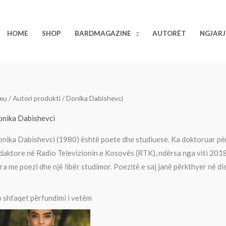
HOME
SHOP
BARDMAGAZINE
AUTORËT
NGJARJ
eu
/ Autori produkti / Donika Dabishevci
nika Dabishevci
nika Dabishevci (1980) është poete dhe studiuese. Ka doktoruar për 
daktore në Radio Televizionin e Kosovës (RTK), ndërsa nga viti 2018
bra me poezi dhe një libër studimor. Poezitë e saj janë përkthyer në disa
 shfaqet përfundimi i vetëm