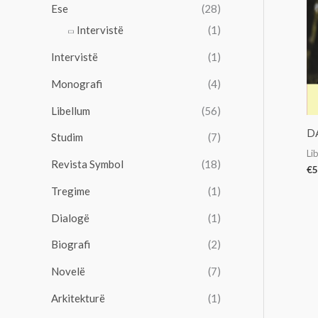
Ese
(28)
Intervistë
(1)
Intervistë
(1)
Monografi
(4)
Libellum
(56)
D
Studim
(7)
Li
Revista Symbol
(18)
€
5
Tregime
(1)
Dialogë
(1)
Biografi
(2)
Novelë
(7)
Arkitekturë
(1)