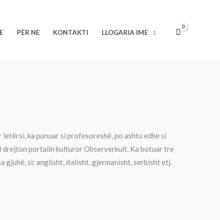
E
PËR NE
KONTAKTI
LLOGARIA IME
letërsi, ka punuar si profesoreshë, po ashtu edhe si
 drejton portalin kulturor Observerkult. Ka botuar tre
 gjuhë, si: anglisht, italisht, gjermanisht, serbisht etj.