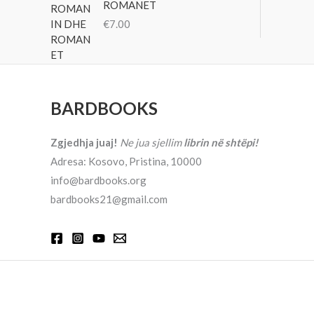
ROMANET
€
7.00
BARDBOOKS
Zgjedhja juaj!
Ne jua sjellim
librin në shtëpi!
Adresa: Kosovo, Pristina, 10000
info@bardbooks.org
bardbooks21@gmail.com