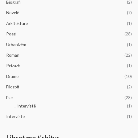
Biografi
(2)
Novelë
(7)
Arkitekturë
(1)
Poezi
(28)
Urbanizëm
(1)
Roman
(22)
Peizazh
(1)
Dramë
(10)
Filozofi
(2)
Ese
(28)
Intervistë
(1)
Intervistë
(1)
Librat me t’shitur