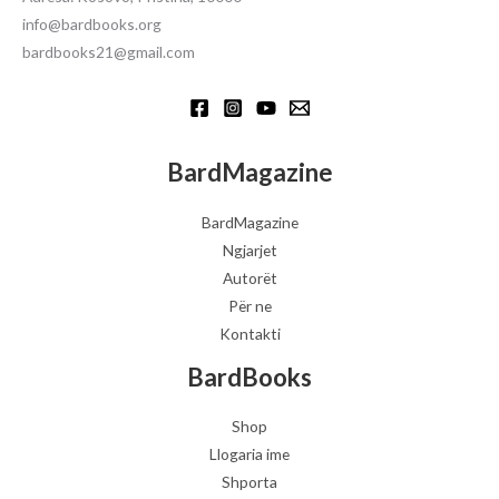
info@bardbooks.org
bardbooks21@gmail.com
BardMagazine
BardMagazine
Ngjarjet
Autorët
Për ne
Kontakti
BardBooks
Shop
Llogaria ime
Shporta