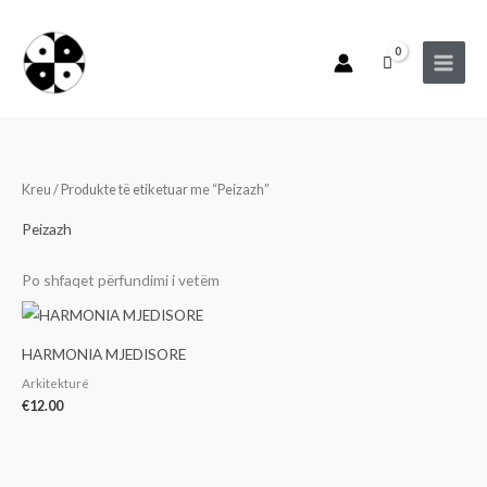
Skip
to
content
Kreu
/ Produkte të etiketuar me “Peizazh”
Peizazh
Po shfaqet përfundimi i vetëm
HARMONIA MJEDISORE
Arkitekturë
€
12.00