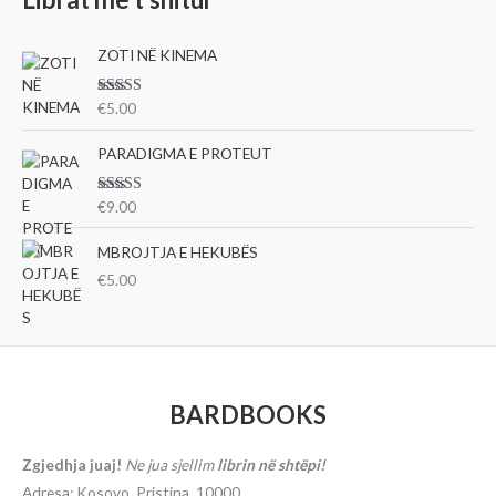
ZOTI NË KINEMA
Vlerësu
€
5.00
ar me
3.00
nga 5
PARADIGMA E PROTEUT
Vlerësu
€
9.00
ar me
3.00
nga 5
MBROJTJA E HEKUBËS
€
5.00
BARDBOOKS
Zgjedhja juaj!
Ne jua sjellim
librin në shtëpi!
Adresa: Kosovo, Pristina, 10000