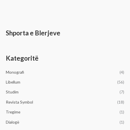
Shporta e Blerjeve
Kategoritë
Monografi
(4)
Libellum
(56)
Studim
(7)
Revista Symbol
(18)
Tregime
(1)
Dialogë
(1)