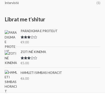
Intervistë
(1)
Librat me t’shitur
PARADIGMA E PROTEUT
Vlerë
€
9.00
suar
me
3.00
ZOTI NË KINEMA
nga 5
Vlerë
€
5.00
suar
me
3.00
HAMLETI SIMBAS HORACIT
nga 5
€
6.00