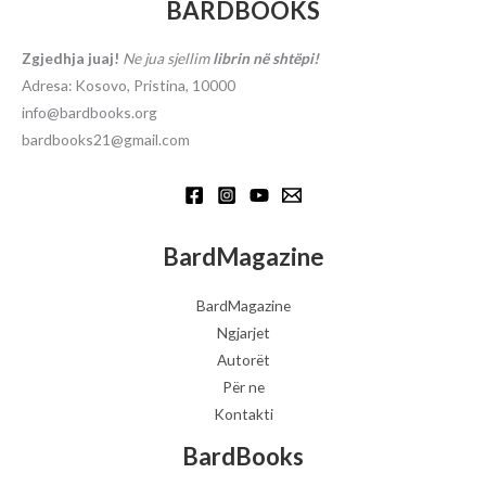
BARDBOOKS
Zgjedhja juaj!
Ne jua sjellim
librin në shtëpi!
Adresa: Kosovo, Pristina, 10000
info@bardbooks.org
bardbooks21@gmail.com
BardMagazine
BardMagazine
Ngjarjet
Autorët
Për ne
Kontakti
BardBooks