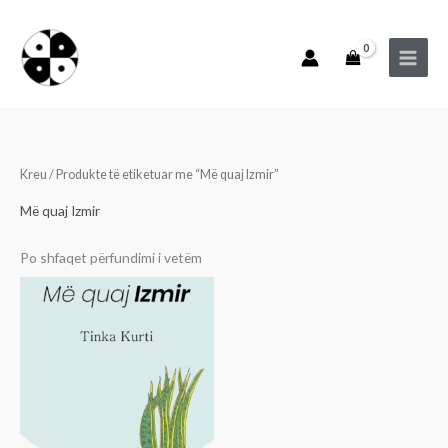
Skip
to
content
Kreu
/ Produkte të etiketuar me “Më quaj Izmir”
Më quaj Izmir
Po shfaqet përfundimi i vetëm