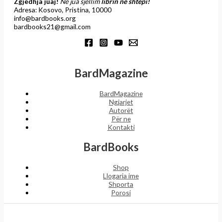
Zgjedhja juaj!
Ne jua sjellim
librin në shtëpi!
Adresa: Kosovo, Pristina, 10000
info@bardbooks.org
bardbooks21@gmail.com
BardMagazine
BardMagazine
Ngjarjet
Autorët
Për ne
Kontakti
BardBooks
Shop
Llogaria ime
Shporta
Porosi