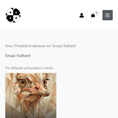
Skip
to
content
Kreu
/ Produkte të etiketuar me “Emuja i Sulltanit”
Emuja i Sulltanit
Po shfaqet përfundimi i vetëm