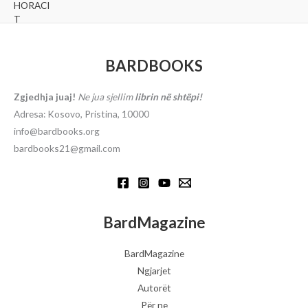
BARDBOOKS
Zgjedhja juaj!
Ne jua sjellim
librin në shtëpi!
Adresa: Kosovo, Pristina, 10000
info@bardbooks.org
bardbooks21@gmail.com
BardMagazine
BardMagazine
Ngjarjet
Autorët
Për ne