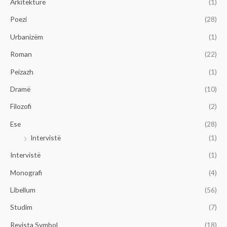
Arkitekturë
(1)
Poezi
(28)
Urbanizëm
(1)
Roman
(22)
Peizazh
(1)
Dramë
(10)
Filozofi
(2)
Ese
(28)
Intervistë
(1)
Intervistë
(1)
Monografi
(4)
Libellum
(56)
Studim
(7)
Revista Symbol
(18)