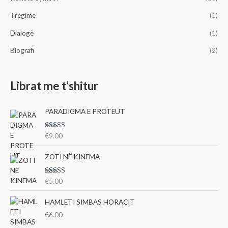
Tregime
(1)
Dialogë
(1)
Biografi
(2)
Librat me t’shitur
PARADIGMA E PROTEUT
Vlerësu
€
9.00
ar me
3.00
nga 5
ZOTI NË KINEMA
Vlerësu
€
5.00
ar me
3.00
nga 5
HAMLETI SIMBAS HORACIT
€
6.00