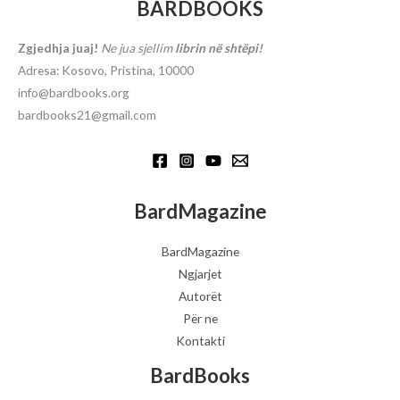
BARDBOOKS
Zgjedhja juaj!
Ne jua sjellim
librin në shtëpi!
Adresa: Kosovo, Pristina, 10000
info@bardbooks.org
bardbooks21@gmail.com
BardMagazine
BardMagazine
Ngjarjet
Autorët
Për ne
Kontakti
BardBooks