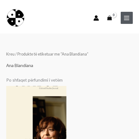
Skip
to
content
Kreu
/ Produkte të etiketuar me “Ana Blandiana”
Ana Blandiana
Po shfaqet përfundimi i vetëm