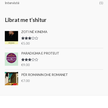
Intervistë
(1)
Librat me t’shitur
ZOTI NË KINEMA
Vlerë
€
5.00
suar
me
3.00
PARADIGMA E PROTEUT
nga 5
Vlerë
€
9.00
suar
me
3.00
PËR ROMANIN DHE ROMANET
nga 5
€
7.00